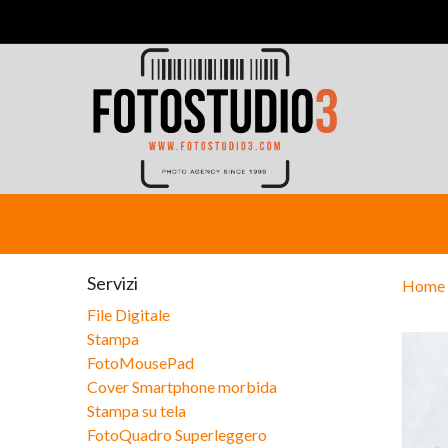
Servizi
Home
File Digitale
Stampa
FotoMousePad
Cover Smartphone morbida
Stampa su tela
FotoQuadro Superleggero