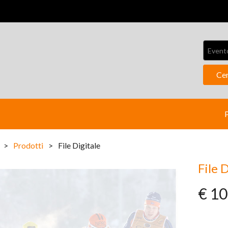
Event
Ce
>
Prodotti
>
File Digitale
File 
€ 10