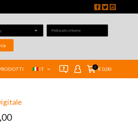
o
rca
0
PRODOTTI
IT
€ 0,00
Digitale
,00